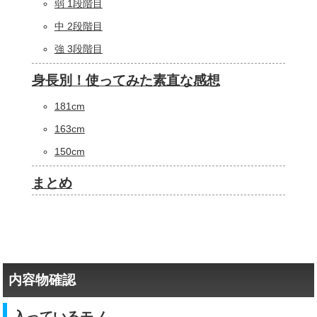
弱 1段階目
中 2段階目
強 3段階目
身長別！使ってみた素直な感想
181cm
163cm
150cm
まとめ
内容物確認
入っているモノ