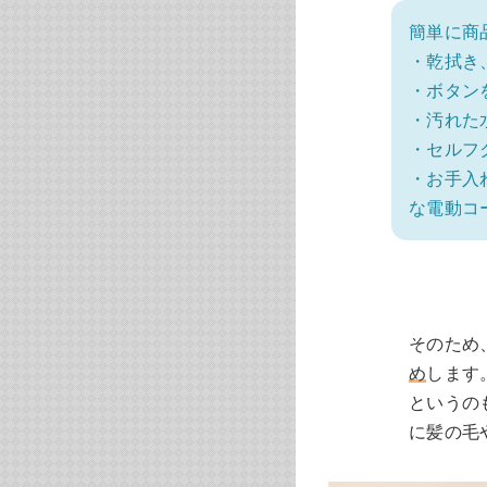
簡単に商
・乾拭き
・ボタン
・汚れた
・セルフ
・お手入
な電動コ
そのため
め
します
というの
に髪の毛