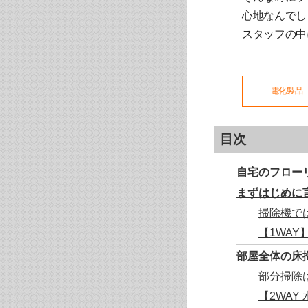
心地なんでし
スタッフの中
電化製品
目次
自宅のフロー
まずはじめに
掃除機で
【1WAY
部屋全体の床
部分掃除
【2WAY