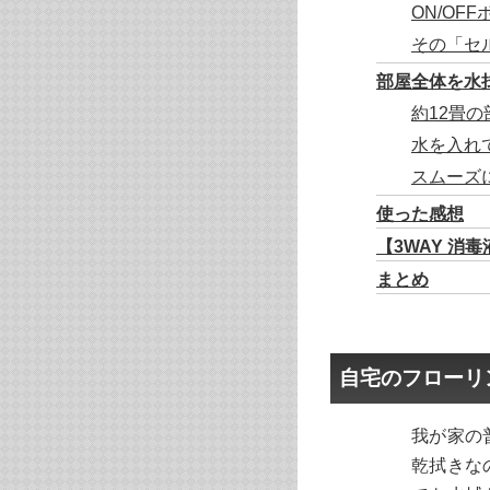
ON/O
その「セ
部屋全体を水
約12畳
水を入れ
スムーズ
使った感想
【3WAY 消
まとめ
自宅のフローリ
我が家の
乾拭きな