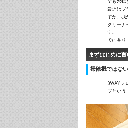
でも水拭
最近はブ
すが、我
クリーナ
す。
では参り
まずはじめに言
掃除機ではな
3WAY
プという